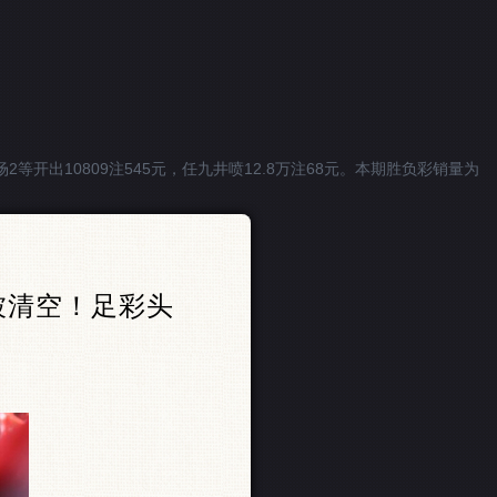
场2等开出10809注545元，任九井喷12.8万注68元。本期胜负彩销量为
存被清空！足彩头