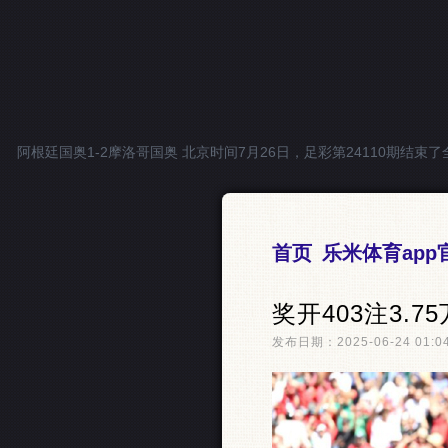
阿根廷国奥1-2摩洛哥国奥 北京时间7月26日，足彩第24110期结束了全
首页
乐米体育ap
奖开403注3.7
发布日期：2025-06-24 01