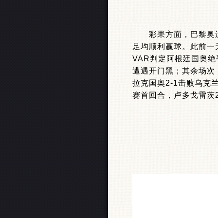
彩果方面，巴黎奥运会
足均顺利赢球。此前一
VAR判定阿根廷国奥
遭遇开门黑；其余场次，
拉克国奥2-1击败乌克
赛首回合，卢多戈雷茨2