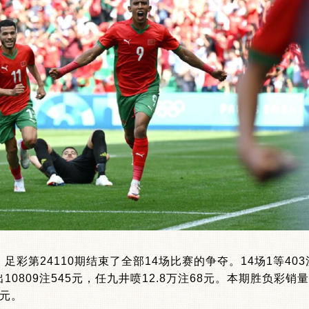
第24110期结束了全部14场比赛的争夺。14场1等403注3
10809注545元，任九井喷12.8万注68元。本期胜负彩销量为3
8元。