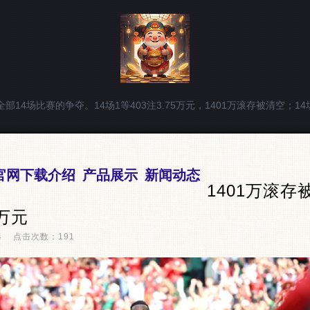
部14场比赛的争夺。14场1等403注3.75万元，1401万滚存被清空；14
p官网下载介绍
产品展示
新闻动态
1401万滚
5万元
:04 点击次数：191