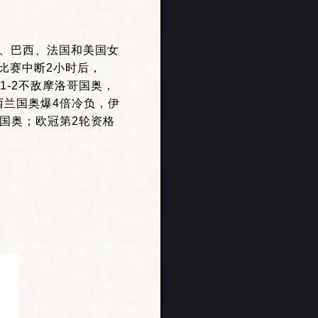
、巴西、法国和美国女
比赛中断2小时后，
1-2不敌摩洛哥国奥，
西兰国奥爆4倍冷负，伊
国国奥；欧冠第2轮资格