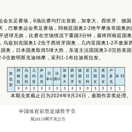
女足赛场，6场比赛均打出首赔，加拿大、西班牙、德国
天，巴黎奥运会男足赛场，阿根廷国奥2-2绝平摩洛哥国奥的
绝平进球无效，比赛在空场情况下重踢3分钟，最终阿根廷国奥
乌兹别克国奥1-2负于西班牙国奥，几内亚国奥1-2不敌新
兰国奥，日本国奥取得5球大胜，东道主法国国奥3-0完胜美
-0击败明斯克迪纳摩，采列1-1布拉迪斯拉发。
阿
乌
几
伊
加
西
德
尼
法
美
卢
日
法
胜
根
兹
内
拉
拿
班
国
日
国
国
多
采 列
本U
国U
负
廷
别
亚
克
大
牙
女
利
女
女
戈
彩
0
0
0
3
3
3
3
3
3
0
3
3
3
1
本期兑奖截止日为2024年9月24日，逾期作弃奖处理。