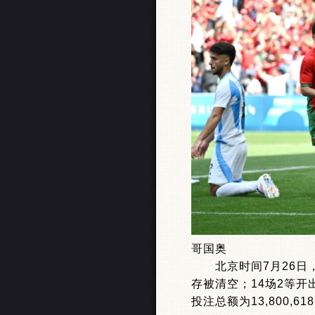
哥国奥
北京时间7月26日，足彩
存被清空；14场2等开出
投注总额为13,800,61